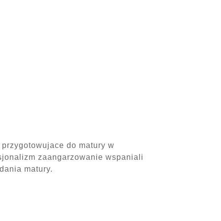
 przygotowujace do matury w
Serdec
esjonalizm zaangarzowanie wspaniali
dania matury.
Mama Ó