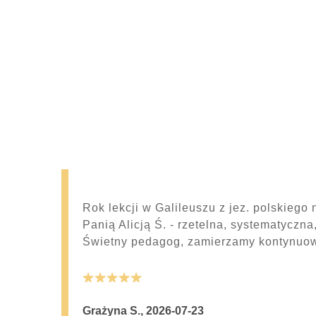
omie
Rok lekcji w Galileuszu z jez. polskiego
 jak
Panią Alicją Ś. - rzetelna, systematyczna
Świetny pedagog, zamierzamy kontynuo
5
Grażyna S.
,
2026-07-23