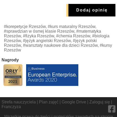
Dodaj opinię
#korepetycje Rzeszów, #kurs maturalny Rzeszów,
#sprawdzian w ósmej klasie Rzeszów, #matematyka
Rzeszów, #fizyka Rzeszów, #chemia Rzeszów, #biologia
Rzeszów, #język angielski Rzeszów, #język polski
Rzeszów, #warsztaty naukowe dla dzieci Rzeszów, #kursy
Rzeszów
Nagrody
Strefa nauczyciela
|
Plan zajęć
|
Google Drive
|
Zaloguj się
|
Franczyza
Wszelkie prawa do treści i materiałów zawartych na stronie